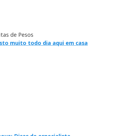
itas de Pesos
to muito todo dia aqui em casa
va; Dicas de especialista