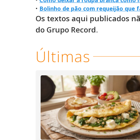
•
Bolinho de pão com requeijão que 
Os textos aqui publicados n
do Grupo Record.
Últimas