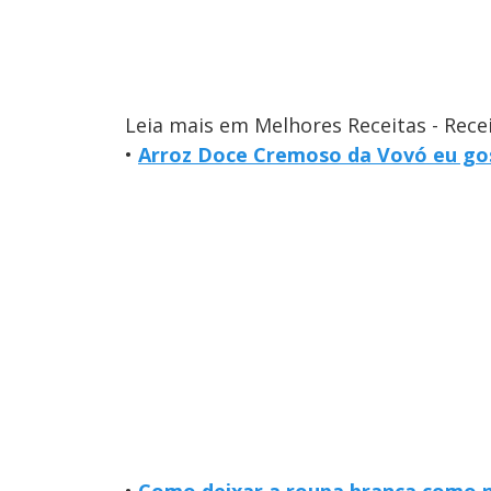
Leia mais em Melhores Receitas - Rece
•
Arroz Doce Cremoso da Vovó eu gos
•
Como deixar a roupa branca como no