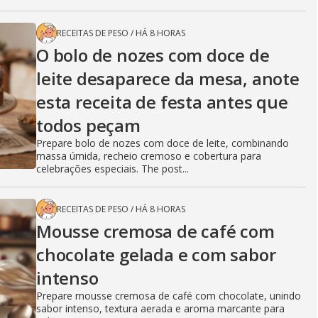
RECEITAS DE PESO
/
HÁ 8 HORAS
O bolo de nozes com doce de
leite desaparece da mesa, anote
esta receita de festa antes que
todos peçam
Prepare bolo de nozes com doce de leite, combinando
massa úmida, recheio cremoso e cobertura para
celebrações especiais. The post...
RECEITAS DE PESO
/
HÁ 8 HORAS
Mousse cremosa de café com
chocolate gelada e com sabor
intenso
Prepare mousse cremosa de café com chocolate, unindo
sabor intenso, textura aerada e aroma marcante para