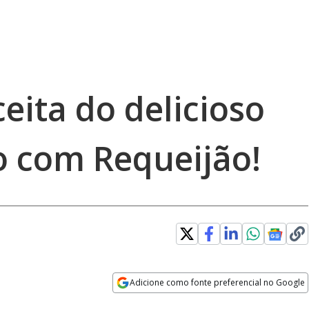
eita do delicioso
o com Requeijão!
Adicione como fonte preferencial no Google
Opens in new window