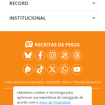
RECORD
INSTITUCIONAL
RECEITAS DE PESOS
Todos os direitos reservados - 2009-
2026
- Rádio e Televisão Record S.A
Utilizamos cookies e tecnologia para
CARREIRA
FALE CONOSCO
PRIVACIDADE
aprimorar sua experiência de navegação de
TERMOS E CONDIÇÕES DE USO
acordo com o
Aviso de Privacidade
.