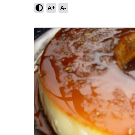
A+
A-