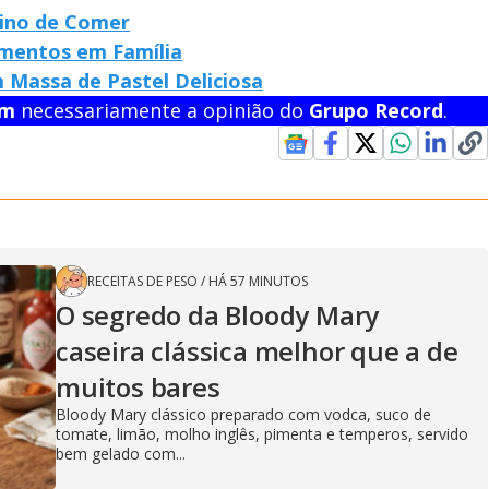
vino de Comer
mentos em Família
 Massa de Pastel Deliciosa
em
necessariamente a opinião do
Grupo Record
.
RECEITAS DE PESO
/
HÁ 57 MINUTOS
O segredo da Bloody Mary
caseira clássica melhor que a de
muitos bares
Bloody Mary clássico preparado com vodca, suco de
tomate, limão, molho inglês, pimenta e temperos, servido
bem gelado com...