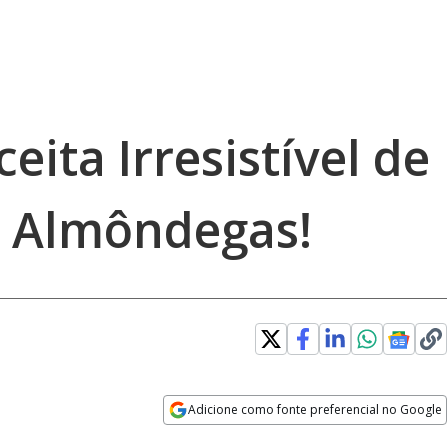
eita Irresistível de
 Almôndegas!
Adicione como fonte preferencial no Google
Opens in new window