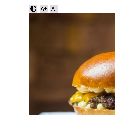
A+
A-