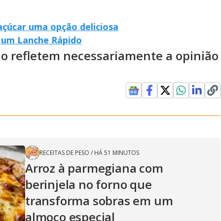
açúcar uma opção deliciosa
 um Lanche Rápido
ão refletem necessariamente a opinião
RECEITAS DE PESO
/
HÁ 51 MINUTOS
Arroz à parmegiana com
berinjela no forno que
transforma sobras em um
almoço especial