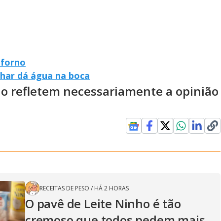
 forno
lhar dá água na boca
ão refletem necessariamente a opinião
RECEITAS DE PESO
/
HÁ 2 HORAS
O pavê de Leite Ninho é tão
cremoso que todos pedem mais,