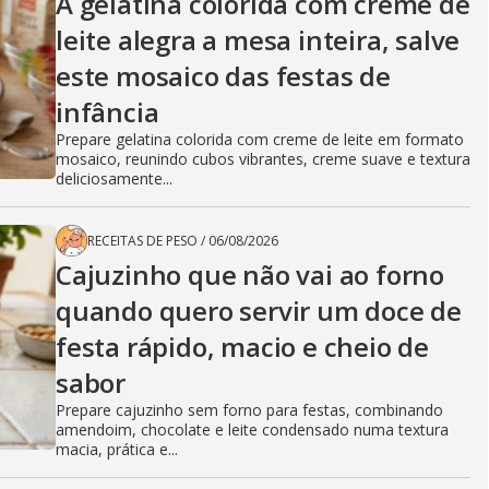
A gelatina colorida com creme de
leite alegra a mesa inteira, salve
este mosaico das festas de
infância
Prepare gelatina colorida com creme de leite em formato
mosaico, reunindo cubos vibrantes, creme suave e textura
deliciosamente...
RECEITAS DE PESO
/
06/08/2026
Cajuzinho que não vai ao forno
quando quero servir um doce de
festa rápido, macio e cheio de
sabor
Prepare cajuzinho sem forno para festas, combinando
amendoim, chocolate e leite condensado numa textura
macia, prática e...