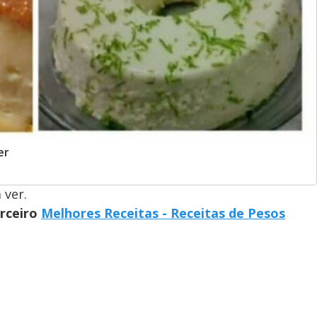
er
 ver.
arceiro
Melhores Receitas - Receitas de Pesos