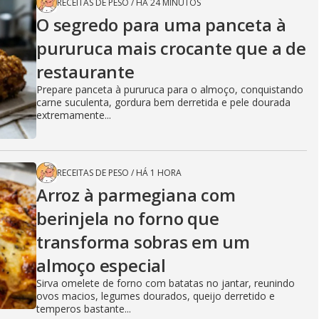
RECEITAS DE PESO
/
HÁ 24 MINUTOS
O segredo para uma panceta à
pururuca mais crocante que a de
restaurante
Prepare panceta à pururuca para o almoço, conquistando
carne suculenta, gordura bem derretida e pele dourada
extremamente...
RECEITAS DE PESO
/
HÁ 1 HORA
Arroz à parmegiana com
berinjela no forno que
transforma sobras em um
almoço especial
Sirva omelete de forno com batatas no jantar, reunindo
ovos macios, legumes dourados, queijo derretido e
temperos bastante...