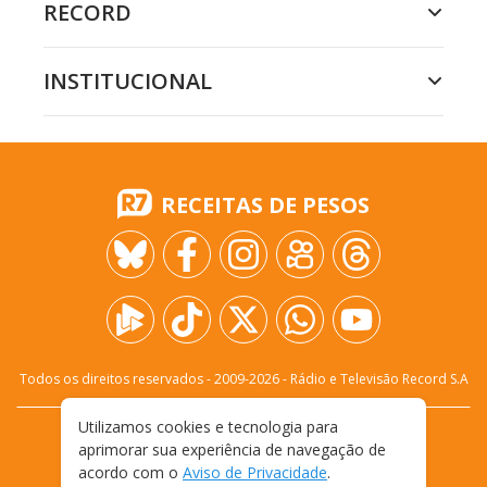
RECORD
INSTITUCIONAL
RECEITAS DE PESOS
Todos os direitos reservados - 2009-
2026
- Rádio e Televisão Record S.A
Utilizamos cookies e tecnologia para
CARREIRA
FALE CONOSCO
PRIVACIDADE
aprimorar sua experiência de navegação de
TERMOS E CONDIÇÕES DE USO
acordo com o
Aviso de Privacidade
.