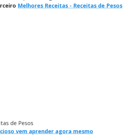
arceiro
Melhores Receitas - Receitas de Pesos
itas de Pesos
elicioso vem aprender agora mesmo