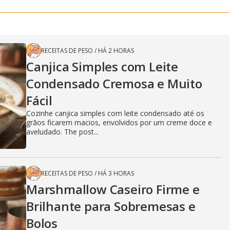
RECEITAS DE PESO
/
HÁ 2 HORAS
Canjica Simples com Leite
Condensado Cremosa e Muito
Fácil
Cozinhe canjica simples com leite condensado até os
grãos ficarem macios, envolvidos por um creme doce e
aveludado. The post...
RECEITAS DE PESO
/
HÁ 3 HORAS
Marshmallow Caseiro Firme e
Brilhante para Sobremesas e
Bolos