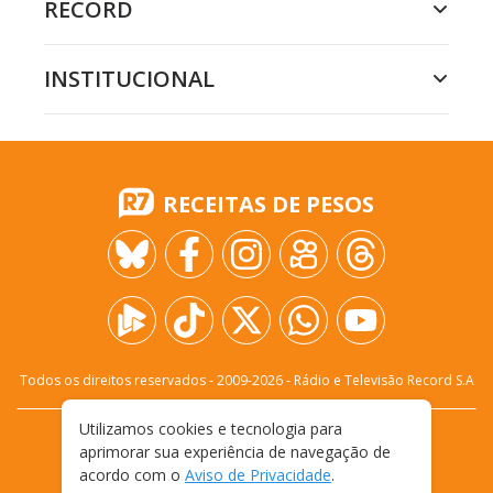
RECORD
INSTITUCIONAL
RECEITAS DE PESOS
Todos os direitos reservados - 2009-
2026
- Rádio e Televisão Record S.A
Utilizamos cookies e tecnologia para
CARREIRA
FALE CONOSCO
PRIVACIDADE
aprimorar sua experiência de navegação de
TERMOS E CONDIÇÕES DE USO
acordo com o
Aviso de Privacidade
.