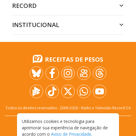
RECORD
INSTITUCIONAL
RECEITAS DE PESOS
Todos os direitos reservados - 2009-
2026
- Rádio e Televisão Record S.A
Utilizamos cookies e tecnologia para
CARREIRA
FALE CONOSCO
PRIVACIDADE
aprimorar sua experiência de navegação de
TERMOS E CONDIÇÕES DE USO
acordo com o
Aviso de Privacidade
.