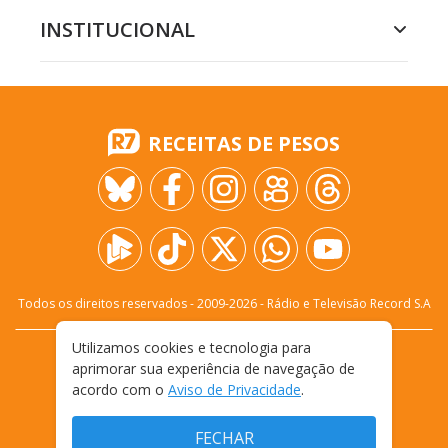
INSTITUCIONAL
RECEITAS DE PESOS
Todos os direitos reservados - 2009-
2026
- Rádio e Televisão Record S.A
Utilizamos cookies e tecnologia para
CARREIRA
FALE CONOSCO
PRIVACIDADE
aprimorar sua experiência de navegação de
TERMOS E CONDIÇÕES DE USO
acordo com o
Aviso de Privacidade
.
FECHAR