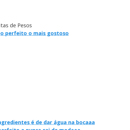
itas de Pesos
go perfeito o mais gostoso
ngredientes é de dar água na bocaaa
 perfeito e nunca sai de modaaa