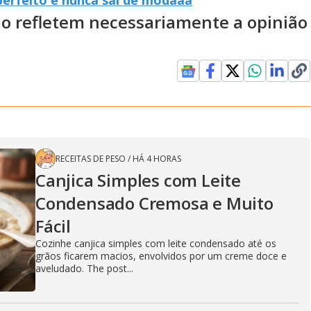
ão refletem necessariamente a opinião
RECEITAS DE PESO
/
HÁ 4 HORAS
Canjica Simples com Leite
Condensado Cremosa e Muito
Fácil
Cozinhe canjica simples com leite condensado até os
grãos ficarem macios, envolvidos por um creme doce e
aveludado. The post...