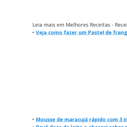
Leia mais em Melhores Receitas - Rece
•
Veja como fazer um Pastel de fran
•
Mousse de maracujá rápido com 3 i
•
Pavê doce de leite e abacaxi sabor