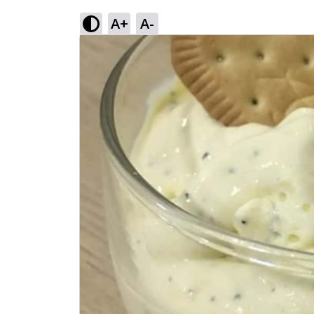
A+
A-