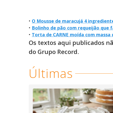
•
O Mousse de maracujá 4 ingrediente
•
Bolinho de pão com requeijão que 
•
Torta de CARNE moída com massa
Os textos aqui publicados n
do Grupo Record.
Últimas