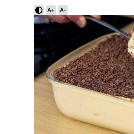
A+
A-