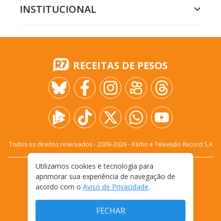
INSTITUCIONAL
RECEITAS DE PESOS
Todos os direitos reservados - 2009-
2026
- Rádio e Televisão Record S.A
Utilizamos cookies e tecnologia para
CARREIRA
FALE CONOSCO
PRIVACIDADE
aprimorar sua experiência de navegação de
TERMOS E CONDIÇÕES DE USO
acordo com o
Aviso de Privacidade
.
FECHAR