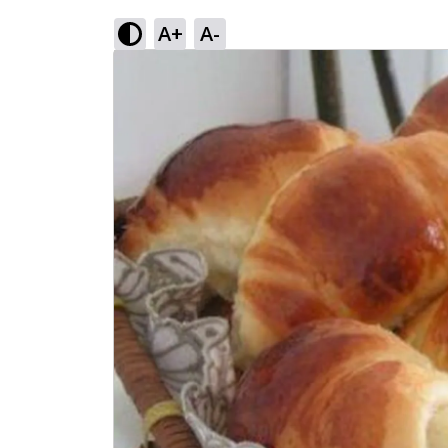
A+
A-