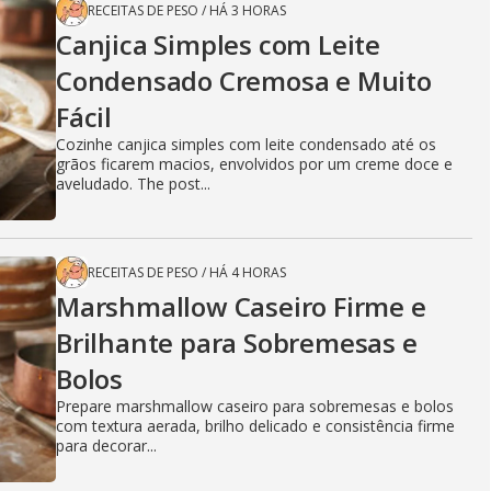
RECEITAS DE PESO
/
HÁ 3 HORAS
Canjica Simples com Leite
Condensado Cremosa e Muito
Fácil
Cozinhe canjica simples com leite condensado até os
grãos ficarem macios, envolvidos por um creme doce e
aveludado. The post...
RECEITAS DE PESO
/
HÁ 4 HORAS
Marshmallow Caseiro Firme e
Brilhante para Sobremesas e
Bolos
Prepare marshmallow caseiro para sobremesas e bolos
com textura aerada, brilho delicado e consistência firme
para decorar...