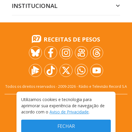
INSTITUCIONAL
RECEITAS DE PESOS
Todos os direitos reservados - 2009-
2026
- Rádio e Televisão Record S.A
Utilizamos cookies e tecnologia para
CARREIRA
FALE CONOSCO
PRIVACIDADE
aprimorar sua experiência de navegação de
TERMOS E CONDIÇÕES DE USO
acordo com o
Aviso de Privacidade
.
FECHAR