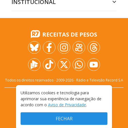
INSTITUCIONAL
RECEITAS DE PESOS
Todos os direitos reservados - 2009-
2026
- Rádio e Televisão Record S.A
Utilizamos cookies e tecnologia para
CARREIRA
FALE CONOSCO
PRIVACIDADE
aprimorar sua experiência de navegação de
TERMOS E CONDIÇÕES DE USO
acordo com o
Aviso de Privacidade
.
FECHAR