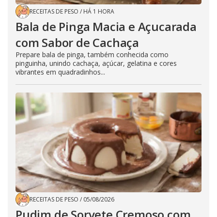
RECEITAS DE PESO
/
HÁ 1 HORA
Bala de Pinga Macia e Açucarada
com Sabor de Cachaça
Prepare bala de pinga, também conhecida como
pinguinha, unindo cachaça, açúcar, gelatina e cores
vibrantes em quadradinhos...
RECEITAS DE PESO
/
05/08/2026
Pudim de Sorvete Cremoso com