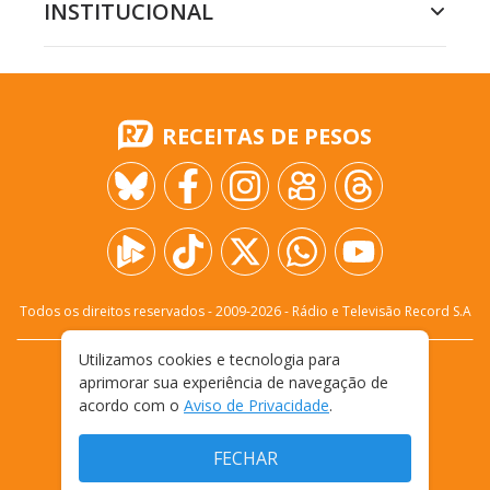
INSTITUCIONAL
RECEITAS DE PESOS
Todos os direitos reservados - 2009-
2026
- Rádio e Televisão Record S.A
Utilizamos cookies e tecnologia para
CARREIRA
FALE CONOSCO
PRIVACIDADE
aprimorar sua experiência de navegação de
TERMOS E CONDIÇÕES DE USO
acordo com o
Aviso de Privacidade
.
FECHAR