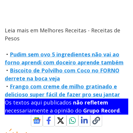
Leia mais em Melhores Receitas - Receitas de
Pesos
•
Pudim sem ovo 5 ingredientes não vai ao
forno aprendi com doceiro aprende também
•
Biscoito de Polvilho com Coco no FORNO
derrete na boca veja
•
Frango com creme de milho gratinado e
delicioso super fácil de fazer pro seu jantar
Os textos aqui publicados
não refletem
necessariamente a opinião do
Grupo Record
.