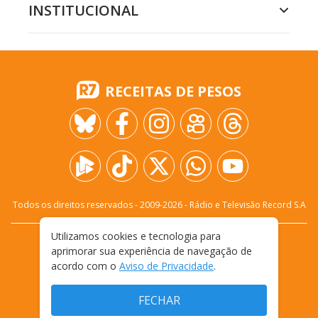
INSTITUCIONAL
RECEITAS DE PESOS
Todos os direitos reservados - 2009-
2026
- Rádio e Televisão Record S.A
Utilizamos cookies e tecnologia para
CARREIRA
FALE CONOSCO
PRIVACIDADE
aprimorar sua experiência de navegação de
TERMOS E CONDIÇÕES DE USO
acordo com o
Aviso de Privacidade
.
FECHAR