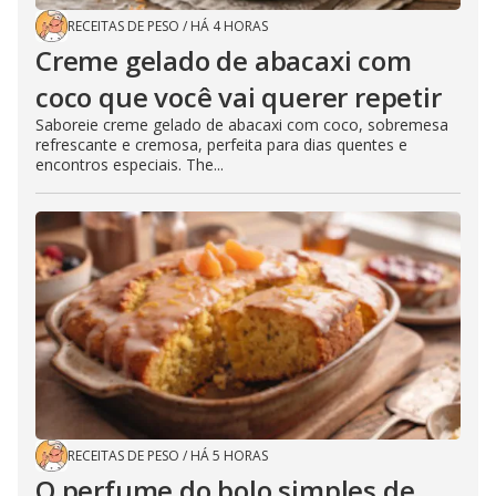
RECEITAS DE PESO
/
HÁ 4 HORAS
Creme gelado de abacaxi com
coco que você vai querer repetir
Saboreie creme gelado de abacaxi com coco, sobremesa
refrescante e cremosa, perfeita para dias quentes e
encontros especiais. The...
RECEITAS DE PESO
/
HÁ 5 HORAS
O perfume do bolo simples de