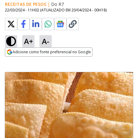
RECEITAS DE PESOS
|
Do R7
22/03/2024 - 11H02
(ATUALIZADO EM
20/04/2024 - 00H18
)
A+
A-
Adicione como fonte preferencial no Google
Opens in new window