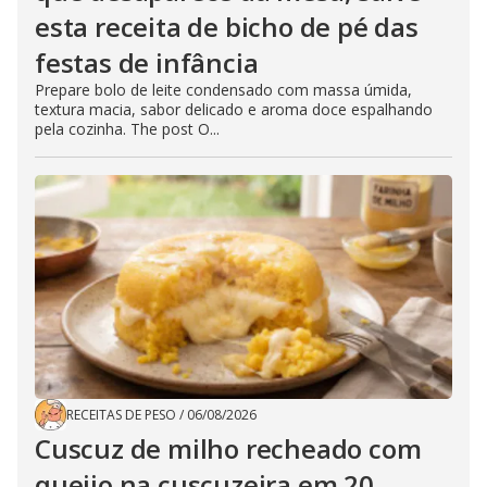
esta receita de bicho de pé das
festas de infância
Prepare bolo de leite condensado com massa úmida,
textura macia, sabor delicado e aroma doce espalhando
pela cozinha. The post O...
RECEITAS DE PESO
/
06/08/2026
Cuscuz de milho recheado com
queijo na cuscuzeira em 20