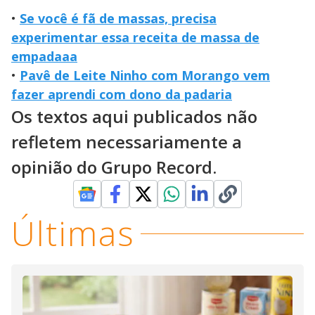
•
Se você é fã de massas, precisa
experimentar essa receita de massa de
empadaaa
•
Pavê de Leite Ninho com Morango vem
fazer aprendi com dono da padaria
Os textos aqui publicados não
refletem necessariamente a
opinião do Grupo Record.
Últimas