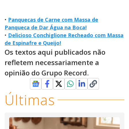
•
Panquecas de Carne com Massa de
Panqueca de Dar Água na Boca!
•
Delicioso Conchiglione Recheado com Massa
de Espinafre e Queijo!
Os textos aqui publicados não
refletem necessariamente a
opinião do Grupo Record.
Últimas