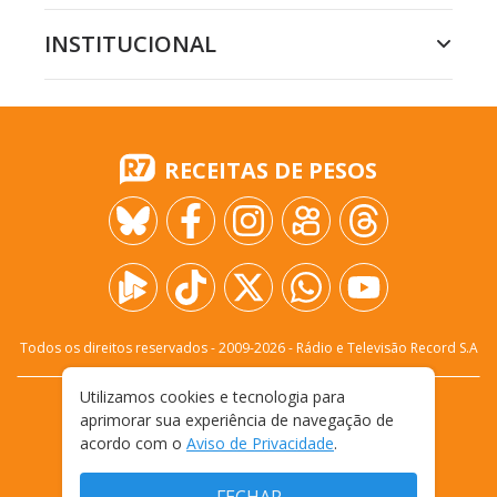
INSTITUCIONAL
RECEITAS DE PESOS
Todos os direitos reservados - 2009-
2026
- Rádio e Televisão Record S.A
Utilizamos cookies e tecnologia para
CARREIRA
FALE CONOSCO
PRIVACIDADE
aprimorar sua experiência de navegação de
TERMOS E CONDIÇÕES DE USO
acordo com o
Aviso de Privacidade
.