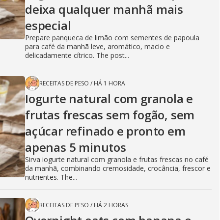
deixa qualquer manhã mais
especial
Prepare panqueca de limão com sementes de papoula
para café da manhã leve, aromático, macio e
delicadamente cítrico. The post...
RECEITAS DE PESO
/
HÁ 1 HORA
Iogurte natural com granola e
frutas frescas sem fogão, sem
açúcar refinado e pronto em
apenas 5 minutos
Sirva iogurte natural com granola e frutas frescas no café
da manhã, combinando cremosidade, crocância, frescor e
nutrientes. The...
RECEITAS DE PESO
/
HÁ 2 HORAS