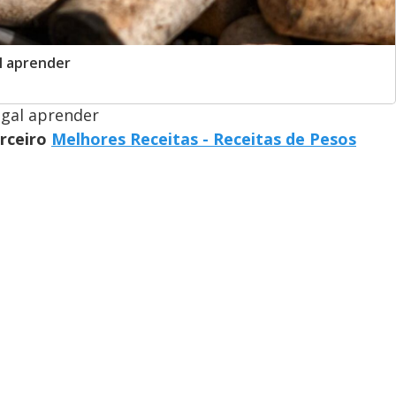
al aprender
egal aprender
arceiro
Melhores Receitas - Receitas de Pesos