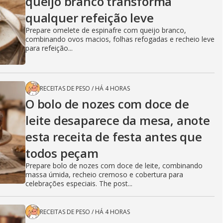
queijo branco transforma
qualquer refeição leve
Prepare omelete de espinafre com queijo branco,
combinando ovos macios, folhas refogadas e recheio leve
para refeição...
RECEITAS DE PESO
/
HÁ 4 HORAS
O bolo de nozes com doce de
leite desaparece da mesa, anote
esta receita de festa antes que
todos peçam
Prepare bolo de nozes com doce de leite, combinando
massa úmida, recheio cremoso e cobertura para
celebrações especiais. The post...
RECEITAS DE PESO
/
HÁ 4 HORAS