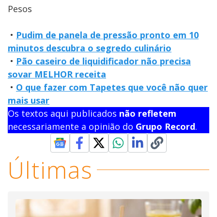
Pesos
•
Pudim de panela de pressão pronto em 10
minutos descubra o segredo culinário
•
Pão caseiro de liquidificador não precisa
sovar MELHOR receita
•
O que fazer com Tapetes que você não quer
mais usar
Os textos aqui publicados
não refletem
necessariamente a opinião do
Grupo Record
.
Últimas