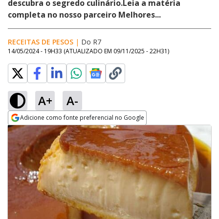
descubra o segredo culinário.Leia a matéria
completa no nosso parceiro Melhores...
RECEITAS DE PESOS
|
Do R7
14/05/2024 - 19H33
(ATUALIZADO EM
09/11/2025 - 22H31
)
A+
A-
Adicione como fonte preferencial no Google
Opens in new window