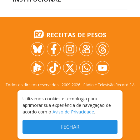
RECEITAS DE PESOS
Todos os direitos reservados - 2009-
2026
- Rádio e Televisão Record S.A
Utilizamos cookies e tecnologia para
CARREIRA
FALE CONOSCO
PRIVACIDADE
aprimorar sua experiência de navegação de
TERMOS E CONDIÇÕES DE USO
acordo com o
Aviso de Privacidade
.
FECHAR