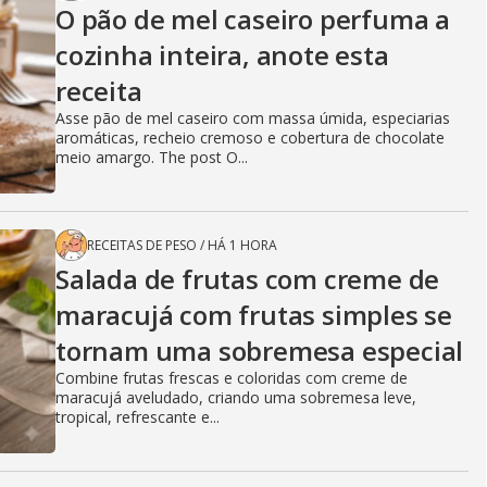
O pão de mel caseiro perfuma a
cozinha inteira, anote esta
receita
Asse pão de mel caseiro com massa úmida, especiarias
aromáticas, recheio cremoso e cobertura de chocolate
meio amargo. The post O...
RECEITAS DE PESO
/
HÁ 1 HORA
Salada de frutas com creme de
maracujá com frutas simples se
tornam uma sobremesa especial
Combine frutas frescas e coloridas com creme de
maracujá aveludado, criando uma sobremesa leve,
tropical, refrescante e...