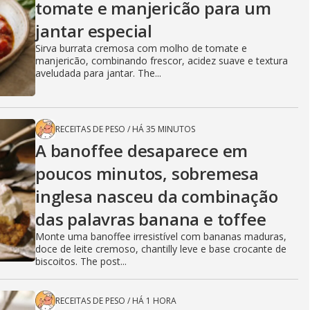
tomate e manjericão para um
jantar especial
Sirva burrata cremosa com molho de tomate e
manjericão, combinando frescor, acidez suave e textura
aveludada para jantar. The...
RECEITAS DE PESO
/
HÁ 35 MINUTOS
A banoffee desaparece em
poucos minutos, sobremesa
inglesa nasceu da combinação
das palavras banana e toffee
Monte uma banoffee irresistível com bananas maduras,
doce de leite cremoso, chantilly leve e base crocante de
biscoitos. The post...
RECEITAS DE PESO
/
HÁ 1 HORA