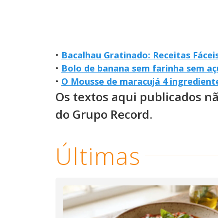
•
Bacalhau Gratinado: Receitas Fácei
•
Bolo de banana sem farinha sem açú
•
O Mousse de maracujá 4 ingrediente
Os textos aqui publicados n
do Grupo Record.
Últimas