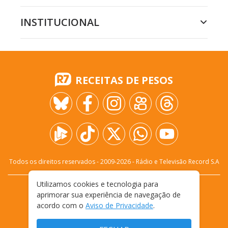
INSTITUCIONAL
RECEITAS DE PESOS
Todos os direitos reservados - 2009-
2026
- Rádio e Televisão Record S.A
Utilizamos cookies e tecnologia para
CARREIRA
FALE CONOSCO
PRIVACIDADE
aprimorar sua experiência de navegação de
TERMOS E CONDIÇÕES DE USO
acordo com o
Aviso de Privacidade
.