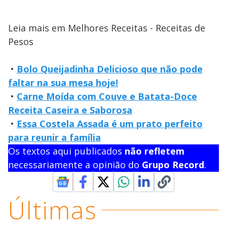
Leia mais em Melhores Receitas - Receitas de
Pesos
•
Bolo Queijadinha Delicioso que não pode
faltar na sua mesa hoje!
•
Carne Moída com Couve e Batata-Doce
Receita Caseira e Saborosa
•
Essa Costela Assada é um prato perfeito
para reunir a família
Os textos aqui publicados
não refletem
necessariamente a opinião do
Grupo Record
.
Últimas