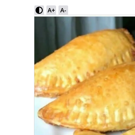
A+
A-