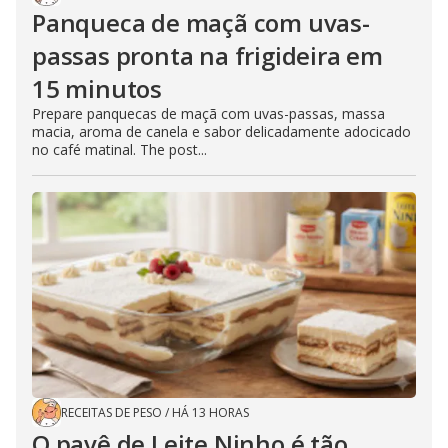
Panqueca de maçã com uvas-
passas pronta na frigideira em
15 minutos
Prepare panquecas de maçã com uvas-passas, massa
macia, aroma de canela e sabor delicadamente adocicado
no café matinal. The post...
RECEITAS DE PESO
/
HÁ 13 HORAS
O pavê de Leite Ninho é tão