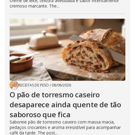
creme de leite, textura aveludada e sabor intensamente
cremoso marcante. The...
RECEITAS DE PESO
/
08/08/2026
O pão de torresmo caseiro
desaparece ainda quente de tão
saboroso que fica
Saboreie pão de torresmo caseiro com massa macia,
pedaços crocantes e aroma irresistível para acompanhar
café da tarde. The post...