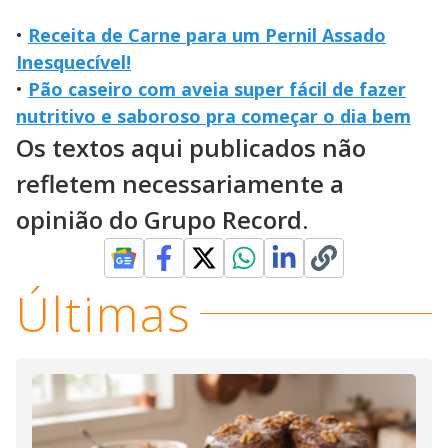
•
Receita de Carne para um Pernil Assado
Inesquecível!
•
Pão caseiro com aveia super fácil de fazer
nutritivo e saboroso pra começar o dia bem
Os textos aqui publicados não
refletem necessariamente a
opinião do Grupo Record.
Últimas