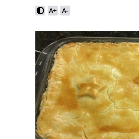
A+
A-