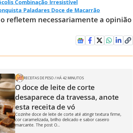
olis Combinação Irresistível
onquista Paladares Doce de Macarrão
ão refletem necessariamente a opinião
RECEITAS DE PESO
/
HÁ 42 MINUTOS
O doce de leite de corte
desaparece da travessa, anote
esta receita de vó
Cozinhe doce de leite de corte até atingir textura firme,
cor caramelizada, brilho delicado e sabor caseiro
marcante. The post O...