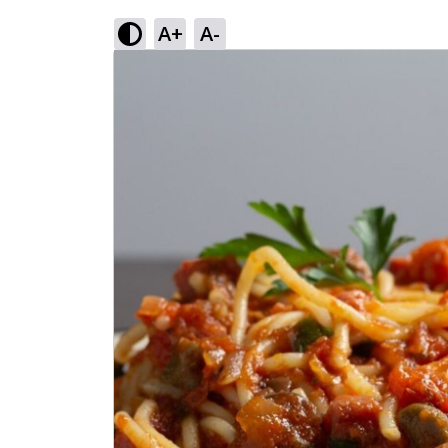
A+
A-