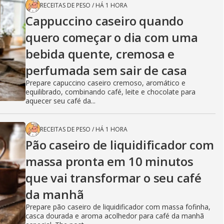
RECEITAS DE PESO
/
HÁ 1 HORA
Cappuccino caseiro quando
quero começar o dia com uma
bebida quente, cremosa e
perfumada sem sair de casa
Prepare capuccino caseiro cremoso, aromático e
equilibrado, combinando café, leite e chocolate para
aquecer seu café da...
RECEITAS DE PESO
/
HÁ 1 HORA
Pão caseiro de liquidificador com
massa pronta em 10 minutos
que vai transformar o seu café
da manhã
Prepare pão caseiro de liquidificador com massa fofinha,
casca dourada e aroma acolhedor para café da manhã