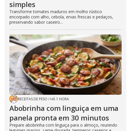
simples
Transforme tomates maduros em molho rústico
encorpado com alho, cebola, ervas frescas e pedaços,
preservando sabor caseiro...
RECEITAS DE PESO
/
HÁ 1 HORA
Abobrinha com linguiça em uma
panela pronta em 30 minutos
Prepare abobrinha com linguiça para o almoço, reunindo
legumes macios, carne dourada, temperos caseiros e