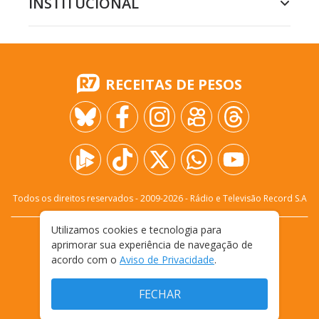
INSTITUCIONAL
RECEITAS DE PESOS
Todos os direitos reservados - 2009-
2026
- Rádio e Televisão Record S.A
Utilizamos cookies e tecnologia para
CARREIRA
FALE CONOSCO
PRIVACIDADE
aprimorar sua experiência de navegação de
TERMOS E CONDIÇÕES DE USO
acordo com o
Aviso de Privacidade
.
FECHAR