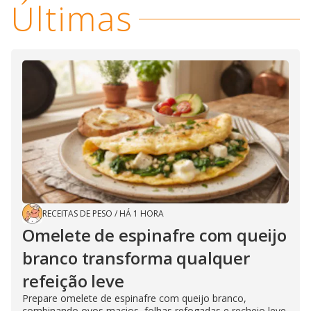
Últimas
RECEITAS DE PESO
/
HÁ 1 HORA
Omelete de espinafre com queijo
branco transforma qualquer
refeição leve
Prepare omelete de espinafre com queijo branco,
combinando ovos macios, folhas refogadas e recheio leve