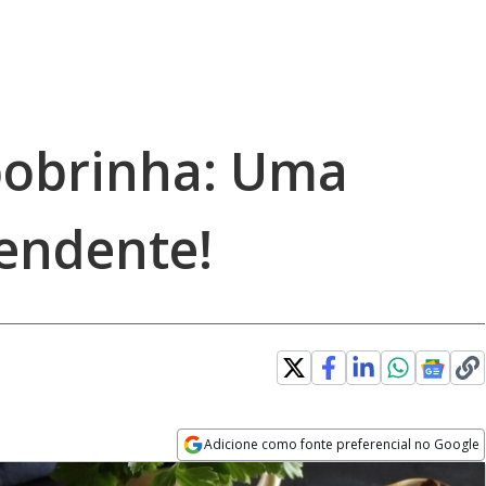
bobrinha: Uma
eendente!
Adicione como fonte preferencial no Google
Opens in new window