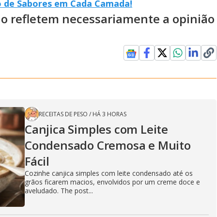
o de Sabores em Cada Camada!
ão refletem necessariamente a opinião
RECEITAS DE PESO
/
HÁ 3 HORAS
Canjica Simples com Leite
Condensado Cremosa e Muito
Fácil
Cozinhe canjica simples com leite condensado até os
grãos ficarem macios, envolvidos por um creme doce e
aveludado. The post...