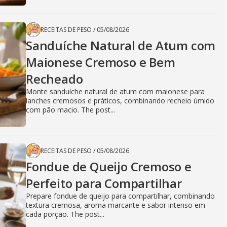
RECEITAS DE PESO
/
05/08/2026
Sanduíche Natural de Atum com
Maionese Cremoso e Bem
Recheado
Monte sanduíche natural de atum com maionese para
lanches cremosos e práticos, combinando recheio úmido
com pão macio. The post...
RECEITAS DE PESO
/
05/08/2026
Fondue de Queijo Cremoso e
Perfeito para Compartilhar
Prepare fondue de queijo para compartilhar, combinando
textura cremosa, aroma marcante e sabor intenso em
cada porção. The post...