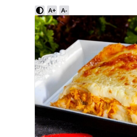
A+
A-