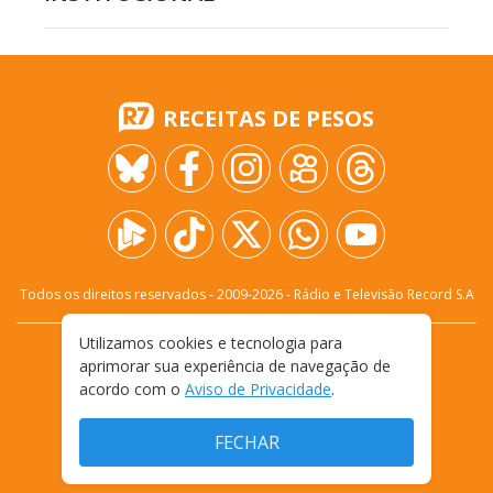
RECEITAS DE PESOS
Todos os direitos reservados - 2009-
2026
- Rádio e Televisão Record S.A
Utilizamos cookies e tecnologia para
CARREIRA
FALE CONOSCO
PRIVACIDADE
aprimorar sua experiência de navegação de
TERMOS E CONDIÇÕES DE USO
acordo com o
Aviso de Privacidade
.
FECHAR