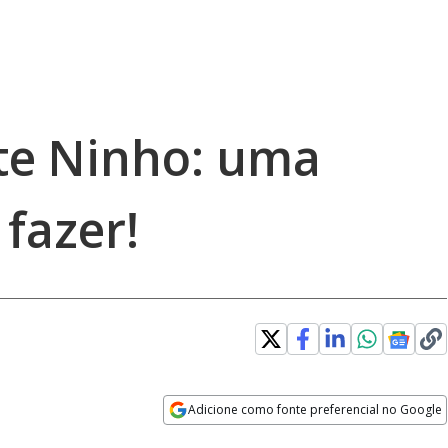
te Ninho: uma
 fazer!
Adicione como fonte preferencial no Google
Opens in new window