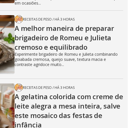
em ocasiões...
RECEITAS DE PESO
/
HÁ 3 HORAS
A melhor maneira de preparar
brigadeiro de Romeu e Julieta
cremoso e equilibrado
Experimente brigadeiro de Romeu e Julieta combinando
goiabada cremosa, queijo suave, textura macia e
contraste agridoce muito...
RECEITAS DE PESO
/
HÁ 3 HORAS
A gelatina colorida com creme de
leite alegra a mesa inteira, salve
este mosaico das festas de
infância