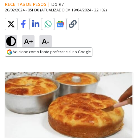
RECEITAS DE PESOS
|
Do R7
20/02/2024 - 05H30
(ATUALIZADO EM
19/04/2024 - 22H02
)
A+
A-
Adicione como fonte preferencial no Google
Opens in new window