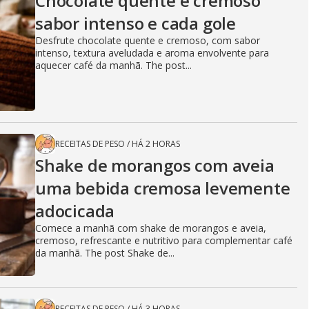
Chocolate quente e cremoso
sabor intenso e cada gole
Desfrute chocolate quente e cremoso, com sabor
intenso, textura aveludada e aroma envolvente para
aquecer café da manhã. The post...
RECEITAS DE PESO
/
HÁ 2 HORAS
Shake de morangos com aveia
uma bebida cremosa levemente
adocicada
Comece a manhã com shake de morangos e aveia,
cremoso, refrescante e nutritivo para complementar café
da manhã. The post Shake de...
RECEITAS DE PESO
/
HÁ 3 HORAS