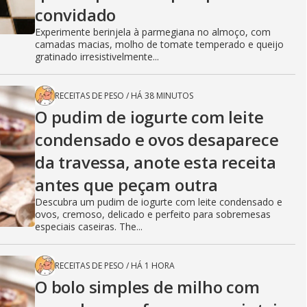
convidado
Experimente berinjela à parmegiana no almoço, com
camadas macias, molho de tomate temperado e queijo
gratinado irresistivelmente...
RECEITAS DE PESO
/
HÁ 38 MINUTOS
O pudim de iogurte com leite
condensado e ovos desaparece
da travessa, anote esta receita
antes que peçam outra
Descubra um pudim de iogurte com leite condensado e
ovos, cremoso, delicado e perfeito para sobremesas
especiais caseiras. The...
RECEITAS DE PESO
/
HÁ 1 HORA
O bolo simples de milho com