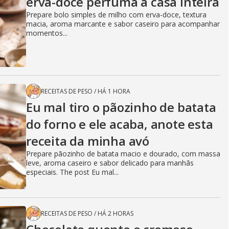
erva-doce perfuma a casa inteira
Prepare bolo simples de milho com erva-doce, textura
macia, aroma marcante e sabor caseiro para acompanhar
momentos...
RECEITAS DE PESO
/
HÁ 1 HORA
Eu mal tiro o pãozinho de batata
do forno e ele acaba, anote esta
receita da minha avó
Prepare pãozinho de batata macio e dourado, com massa
leve, aroma caseiro e sabor delicado para manhãs
especiais. The post Eu mal...
RECEITAS DE PESO
/
HÁ 2 HORAS