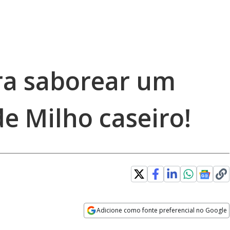
ra saborear um
de Milho caseiro!
Adicione como fonte preferencial no Google
Opens in new window