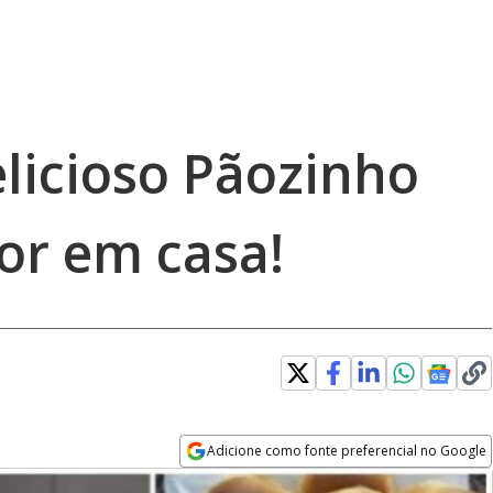
licioso Pãozinho
dor em casa!
Adicione como fonte preferencial no Google
Opens in new window