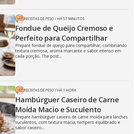
RECEITAS DE PESO
/
HÁ 57 MINUTOS
Fondue de Queijo Cremoso e
Perfeito para Compartilhar
Prepare fondue de queijo para compartilhar, combinando
textura cremosa, aroma marcante e sabor intenso em
cada porção. The post...
RECEITAS DE PESO
/
HÁ 1 HORA
Hambúrguer Caseiro de Carne
Moída Macio e Suculento
Prepare hambúrguer caseiro de carne moída para lanches
suculentos, com textura macia, tempero equilibrado e
sabor caseiro...