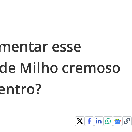
imentar esse
o de Milho cremoso
entro?