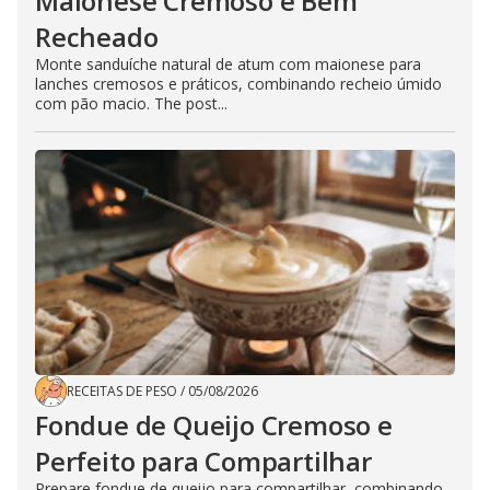
Maionese Cremoso e Bem
Recheado
Monte sanduíche natural de atum com maionese para
lanches cremosos e práticos, combinando recheio úmido
com pão macio. The post...
RECEITAS DE PESO
/
05/08/2026
Fondue de Queijo Cremoso e
Perfeito para Compartilhar
Prepare fondue de queijo para compartilhar, combinando