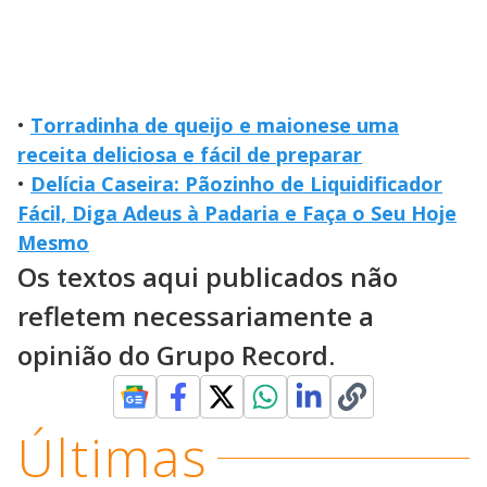
•
Torradinha de queijo e maionese uma
receita deliciosa e fácil de preparar
•
Delícia Caseira: Pãozinho de Liquidificador
Fácil, Diga Adeus à Padaria e Faça o Seu Hoje
Mesmo
Os textos aqui publicados não
refletem necessariamente a
opinião do Grupo Record.
Últimas