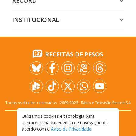
RECORD
INSTITUCIONAL
RECEITAS DE PESOS
Todos os direitos reservados - 2009-
2026
- Rádio e Televisão Record S.A
Utilizamos cookies e tecnologia para
CARREIRA
FALE CONOSCO
PRIVACIDADE
aprimorar sua experiência de navegação de
TERMOS E CONDIÇÕES DE USO
acordo com o
Aviso de Privacidade
.